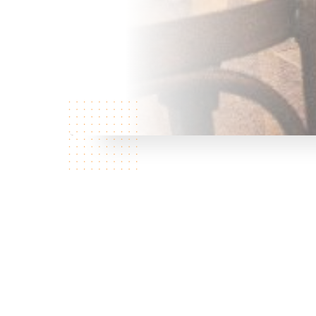
¿Quiénes
somos?