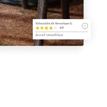
Valoración de Veronique G.
4/5
Accueil sympathique
e la Butte-aux-Cailles dans le 13e
 la Butte-aux-Cailles, à proximité de la