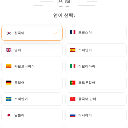
언어 선택:
언어 선택:
Auberge de la
프랑스어
프랑스어
한국어
한국어
Butte
영어
영어
스페인어
스페인어
146 리뷰
카탈로니아어
카탈로니아어
이탈리아어
이탈리아어
BISTROT
독일어
독일어
포르투갈어
포르투갈어
8 Rue De La Butte Aux Cailles
75013 Paris France
스웨덴어
스웨덴어
중국어 간체
중국어 간체
일본어
일본어
러시아어
러시아어
소개