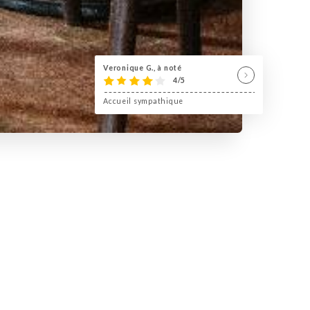
Veronique G., à noté
4/5
Accueil sympathique
e la Butte-aux-Cailles dans le 13e
 la Butte-aux-Cailles, à proximité de la