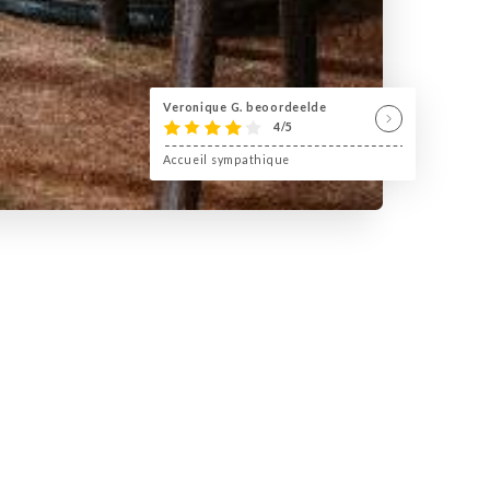
Veronique G. beoordeelde
4/5
Accueil sympathique
e la Butte-aux-Cailles dans le 13e
 la Butte-aux-Cailles, à proximité de la