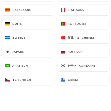
CATALAANS
CATALAANS
ITALIAANS
ITALIAANS
Veronique G. beoordeelde
V
DUITS
DUITS
PORTUGEES
PORTUGEES
4/5
Accueil sympathique
简体中文 (CHINEES)
简体中文 (CHINEES)
ZWEEDS
ZWEEDS
24/03/2026
•
05:55
JAPANS
JAPANS
RUSSISCH
RUSSISCH
SAMY B. beoordeelde
S
3/5
한국어 (KOREAANS)
한국어 (KOREAANS)
ARABISCH
ARABISCH
06/03/2026
•
06:02
TSJECHISCH
TSJECHISCH
GRIEKS
GRIEKS
Marianne W. beoordeelde
M
4/5
il faudrait que le restaurant prévienne
lorsqu'il est prévu de la musique. si on
vient diner avec des amis pour discuter,