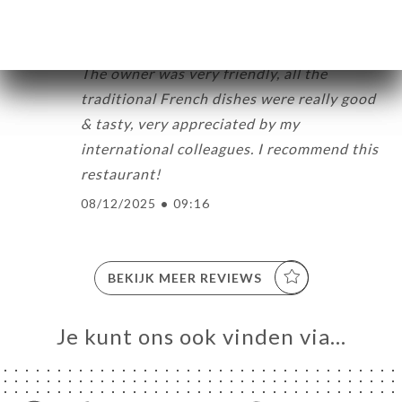
Céline G. beoordeelde
C
5/5
The owner was very friendly, all the
traditional French dishes were really good
& tasty, very appreciated by my
international colleagues. I recommend this
restaurant!
08/12/2025
•
09:16
BEKIJK MEER REVIEWS
Je kunt ons ook vinden via…